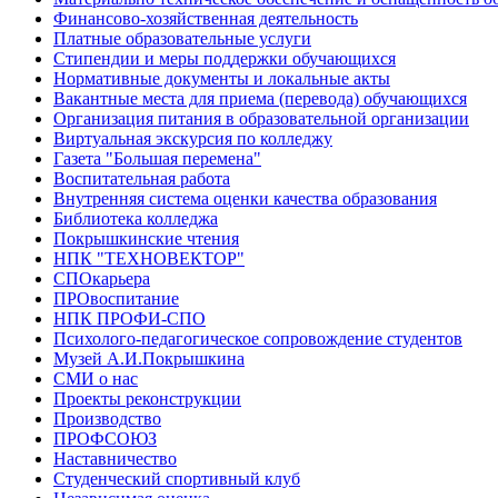
Финансово-хозяйственная деятельность
Платные образовательные услуги
Стипендии и меры поддержки обучающихся
Нормативные документы и локальные акты
Вакантные места для приема (перевода) обучающихся
Организация питания в образовательной организации
Виртуальная экскурсия по колледжу
Газета "Большая перемена"
Воспитательная работа
Внутренняя система оценки качества образования
Библиотека колледжа
Покрышкинские чтения
НПК "ТЕХНОВЕКТОР"
СПОкарьера
ПРОвоспитание
НПК ПРОФИ-СПО
Психолого-педагогическое сопровождение студентов
Музей А.И.Покрышкина
СМИ о нас
Проекты реконструкции
Производство
ПРОФСОЮЗ
Наставничество
Студенческий спортивный клуб