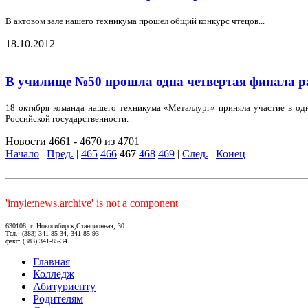
В актовом зале нашего техникума прошел общий конкурс чтецов...
18.10.2012
В училище №50 прошла одна четвертая финала р
18 октября команда нашего техникума «Металлург» приняла участие в о
Российской государственности.
Новости 4661 - 4670 из 4701
Начало
|
Пред.
|
465
466
467
468
469
|
След.
|
Конец
'imyie:news.archive' is not a component
630108, г. Новосибирск,Станционная, 30
Тел.: (383) 341-85-34, 341-85-93
факс: (383) 341-85-34
Главная
Колледж
Абитуриенту
Родителям