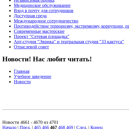
Независимая оценка
Медицинское обслуживание
Вход в почту для сотрудников
Доступная среда
Международное сотрудничество
Противодействие терроризму, экстремизму, коррупции, 
Современные мастерские
Проект "Сетевая площадка"
Арт-студия "Эврика" и театральная студия "33 кактуса"
Отраслевой совет
Новости! Нас любят читать!
Главная
Учебное заведение
Новости
Новости 4661 - 4670 из 4701
Начало
|
Пред.
|
465
466
467
468
469
|
След.
|
Конец