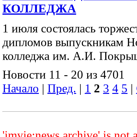
КОЛЛЕДЖА
1 июля состоялась торжес
дипломов выпускникам Но
колледжа им. А.И. Покр
Новости 11 - 20 из 4701
Начало
|
Пред.
|
1
2
3
4
5
|
'imyie:news.archive' is not