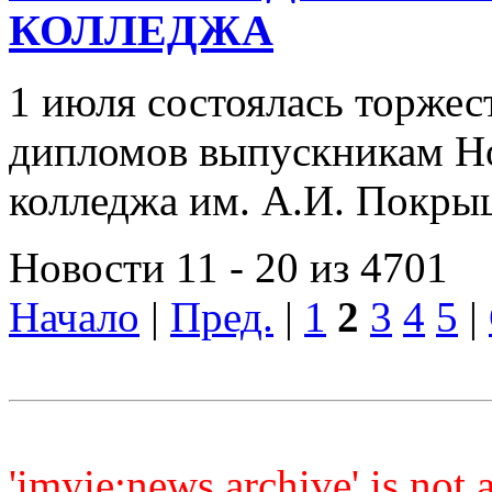
КОЛЛЕДЖА
1 июля состоялась торжес
дипломов выпускникам Но
колледжа им. А.И. Покр
Новости 11 - 20 из 4701
Начало
|
Пред.
|
1
2
3
4
5
|
'imyie:news.archive' is not