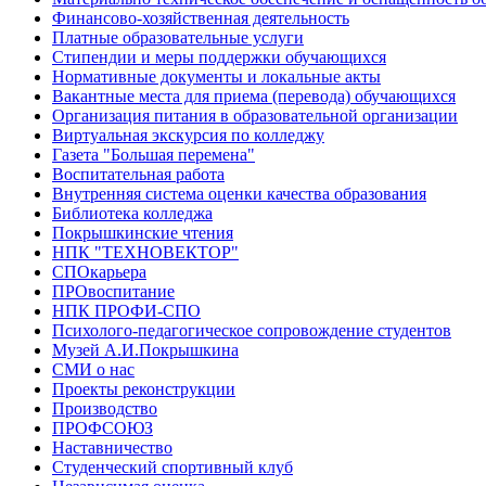
Финансово-хозяйственная деятельность
Платные образовательные услуги
Стипендии и меры поддержки обучающихся
Нормативные документы и локальные акты
Вакантные места для приема (перевода) обучающихся
Организация питания в образовательной организации
Виртуальная экскурсия по колледжу
Газета "Большая перемена"
Воспитательная работа
Внутренняя система оценки качества образования
Библиотека колледжа
Покрышкинские чтения
НПК "ТЕХНОВЕКТОР"
СПОкарьера
ПРОвоспитание
НПК ПРОФИ-СПО
Психолого-педагогическое сопровождение студентов
Музей А.И.Покрышкина
СМИ о нас
Проекты реконструкции
Производство
ПРОФСОЮЗ
Наставничество
Студенческий спортивный клуб