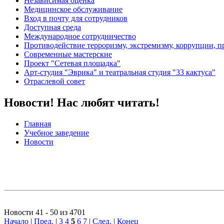
Независимая оценка
Медицинское обслуживание
Вход в почту для сотрудников
Доступная среда
Международное сотрудничество
Противодействие терроризму, экстремизму, коррупции, 
Современные мастерские
Проект "Сетевая площадка"
Арт-студия "Эврика" и театральная студия "33 кактуса"
Отраслевой совет
Новости! Нас любят читать!
Главная
Учебное заведение
Новости
Новости 41 - 50 из 4701
Начало
|
Пред.
|
3
4
5
6
7
|
След.
|
Конец