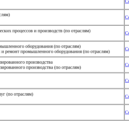
С
слям)
С
ских процессов и производств (по отраслям)
С
мышленного оборудования (по отраслям)
С
я и ремонт промышленного оборудования (по отраслям)
изированного производства
С
зированного производства (по отраслям)
С
уг (по отраслям)
С
С