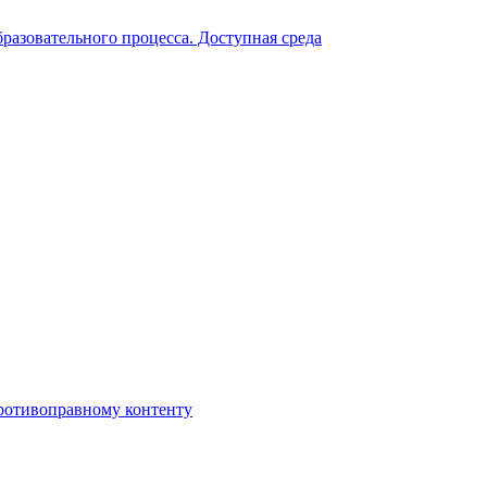
разовательного процесса. Доступная среда
противоправному контенту