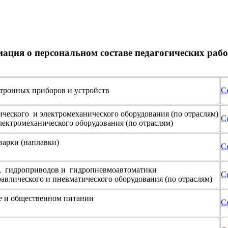
ация о персональном составе педагогических раб
ктронных приборов и устройств
С
ического и электромеханического оборудования (по отраслям)
С
электромеханического оборудования (по отраслям)
варки (наплавки)
С
н, гидроприводов и гидропневмоавтоматики
С
авлического и пневматического оборудования (по отраслям)
ле и общественном питании
С