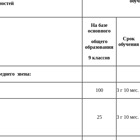
обуч
ностей
На базе
основного
Срок
общего
обучения
образования
9 классов
еднего звена:
100
3 г 10 мес.
25
3 г 10 мес.