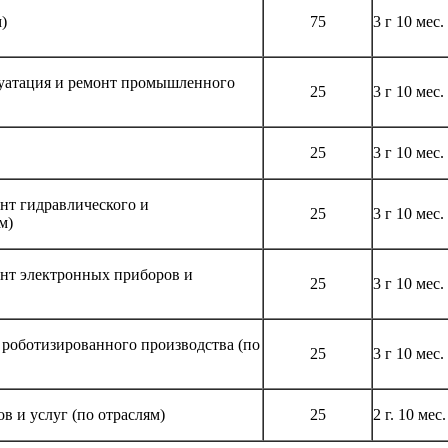
)
75
3 г 10 мес.
луатация и ремонт промышленного
25
3 г 10 мес.
25
3 г 10 мес.
нт гидравлического и
25
3 г 10 мес.
м)
онт электронных приборов и
25
3 г 10 мес.
 роботизированного производства (по
25
3 г 10 мес.
в и услуг (по отраслям)
25
2 г. 10 мес.