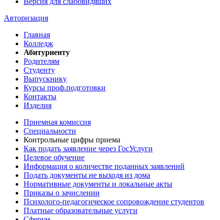
Версия для слабовидящих
Авторизация
Главная
Колледж
Абитуриенту
Родителям
Студенту
Выпускнику
Курсы проф.подготовки
Контакты
Изделия
Приемная комиссия
Специальности
Контрольные цифры приема
Как подать заявление через ГосУслуги
Целевое обучение
Информация о количестве поданных заявлений
Подать документы не выходя из дома
Нормативные документы и локальные акты
Приказы о зачислении
Психолого-педагогическое сопровождение студентов
Платные образовательные услуги
Сферум