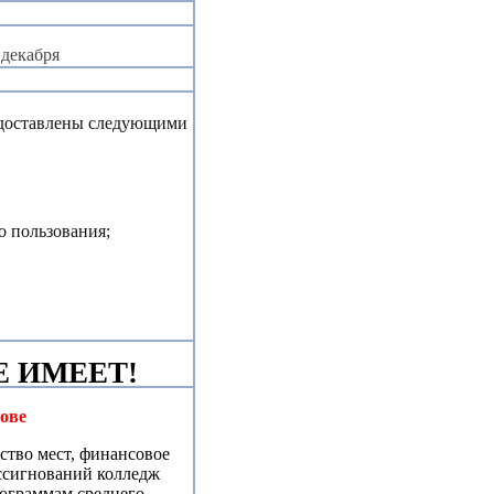
 декабря
едоставлены следующими
о пользования;
 ИМЕЕТ!
ове
ство мест, финансовое
ассигнований колледж
рограммам среднего