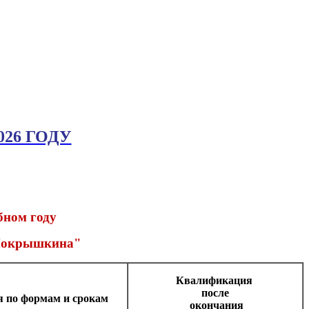
26 ГОДУ
бном году
.Покрышкина"
Квалификация
после
 по формам и срокам
окончания