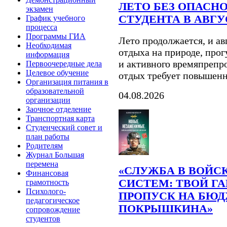
ЛЕТО БЕЗ ОПАСНО
экзамен
СТУДЕНТА В АВГУ
График учебного
процесса
Программы ГИА
Лето продолжается, и ав
Необходимая
отдыха на природе, прогу
информация
и активного времяпрепр
Первоочередные дела
Целевое обучение
отдых требует повышен
Организация питания в
образовательной
04.08.2026
организации
Заочное отделение
Транспортная карта
Студенческий совет и
план работы
Родителям
Журнал Большая
перемена
«СЛУЖБА В ВОЙС
Финансовая
СИСТЕМ: ТВОЙ Г
грамотность
Психолого-
ПРОПУСК НА БЮД
педагогическое
ПОКРЫШКИНА»
сопровождение
студентов