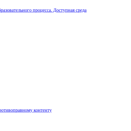
разовательного процесса. Доступная среда
противоправному контенту