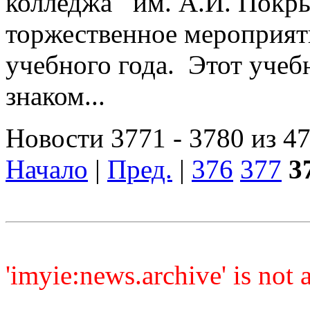
колледжа им. А.И. Покр
торжественное мероприят
учебного года. Этот учеб
знаком...
Новости 3771 - 3780 из 4
Начало
|
Пред.
|
376
377
3
'imyie:news.archive' is not