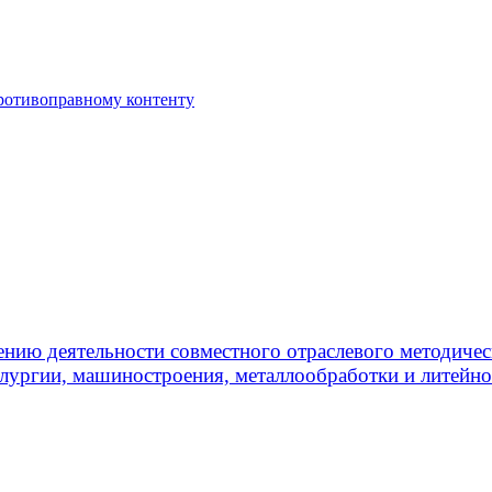
противоправному контенту
ению деятельности совместного отраслевого методичес
лургии, машиностроения, металлообработки и литейно