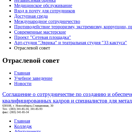
Независимая оценка
Медицинское обслуживание
Вход в почту для сотрудников
Доступная среда
Международное сотрудничество
Противодействие терроризму, экстремизму, коррупции, 
Современные мастерские
Проект "Сетевая площадка"
Арт-студия "Эврика" и театральная студия "33 кактуса"
Отраслевой совет
Отраслевой совет
Главная
Учебное заведение
Новости
Со
глашение о сотрудничестве по созданию и обеспеч
квалифицированных кадров и специалистов для метал
630108, г. Новосибирск,Станционная, 30
Тел.: (383) 341-85-34, 341-85-93
факс: (383) 341-85-34
Главная
Колледж
Абитуриенту