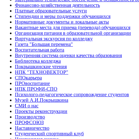
Финансово-хозяйственная деятельность
Платные образовательные услуги
Стипендии и меры поддержки обучающихся
Нормативные документы и локальные акты
Вакантные места для приема (перевода) обучающихся
Организация питания в образовательной организации
Виртуальная экскурсия по колледжу
Газета "Большая перемена"
Воспитательная работа
Внутренняя система оценки качества образования
Библиотека колледжа
Покрышкинские чтения
НПК "ТЕХНОВЕКТОР"
СПОкарьера
ПРОвоспитание
НПК ПРОФИ-СПО
Психолого-педагогическое сопровождение студентов
Музей А.И.Покрышкина
СМИ о нас
Проекты реконструкции
Производство
ПРОФСОЮЗ
Наставничество
Студенческий спортивный клуб