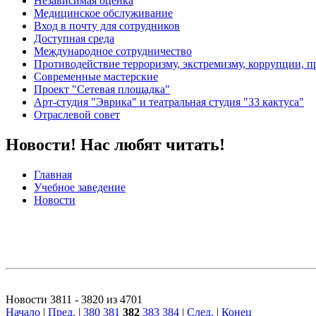
Независимая оценка
Медицинское обслуживание
Вход в почту для сотрудников
Доступная среда
Международное сотрудничество
Противодействие терроризму, экстремизму, коррупции, 
Современные мастерские
Проект "Сетевая площадка"
Арт-студия "Эврика" и театральная студия "33 кактуса"
Отраслевой совет
Новости! Нас любят читать!
Главная
Учебное заведение
Новости
Новости 3811 - 3820 из 4701
Начало
|
Пред.
|
380
381
382
383
384
|
След.
|
Конец