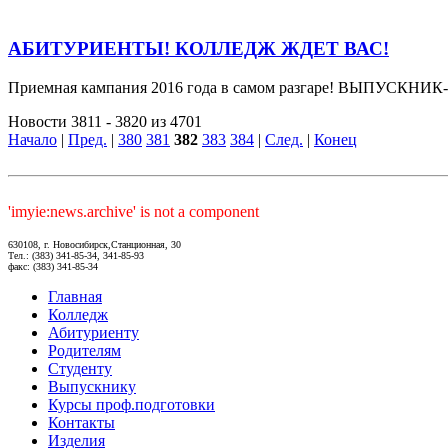
АБИТУРИЕНТЫ! КОЛЛЕДЖ ЖДЕТ ВАС!
Приемная кампания 2016 года в самом разгаре! ВЫПУСКНИК-
Новости 3811 - 3820 из 4701
Начало
|
Пред.
|
380
381
382
383
384
|
След.
|
Конец
'imyie:news.archive' is not a component
630108, г. Новосибирск,Станционная, 30
Тел.: (383) 341-85-34, 341-85-93
факс: (383) 341-85-34
Главная
Колледж
Абитуриенту
Родителям
Студенту
Выпускнику
Курсы проф.подготовки
Контакты
Изделия