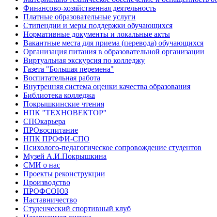
Финансово-хозяйственная деятельность
Платные образовательные услуги
Стипендии и меры поддержки обучающихся
Нормативные документы и локальные акты
Вакантные места для приема (перевода) обучающихся
Организация питания в образовательной организации
Виртуальная экскурсия по колледжу
Газета "Большая перемена"
Воспитательная работа
Внутренняя система оценки качества образования
Библиотека колледжа
Покрышкинские чтения
НПК "ТЕХНОВЕКТОР"
СПОкарьера
ПРОвоспитание
НПК ПРОФИ-СПО
Психолого-педагогическое сопровождение студентов
Музей А.И.Покрышкина
СМИ о нас
Проекты реконструкции
Производство
ПРОФСОЮЗ
Наставничество
Студенческий спортивный клуб