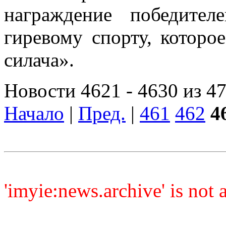
награждение победител
гиревому спорту, которо
силача».
Новости 4621 - 4630 из 4
Начало
|
Пред.
|
461
462
4
'imyie:news.archive' is not