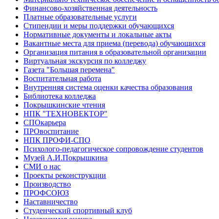
Финансово-хозяйственная деятельность
Платные образовательные услуги
Стипендии и меры поддержки обучающихся
Нормативные документы и локальные акты
Вакантные места для приема (перевода) обучающихся
Организация питания в образовательной организации
Виртуальная экскурсия по колледжу
Газета "Большая перемена"
Воспитательная работа
Внутренняя система оценки качества образования
Библиотека колледжа
Покрышкинские чтения
НПК "ТЕХНОВЕКТОР"
СПОкарьера
ПРОвоспитание
НПК ПРОФИ-СПО
Психолого-педагогическое сопровождение студентов
Музей А.И.Покрышкина
СМИ о нас
Проекты реконструкции
Производство
ПРОФСОЮЗ
Наставничество
Студенческий спортивный клуб