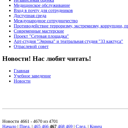
Независимая оценка
Медицинское обслуживание
Вход в почту для сотрудников
Доступная среда
Международное сотрудничество
Противодействие терроризму, экстремизму, коррупции, 
Современные мастерские
Проект "Сетевая площадка"
Арт-студия "Эврика" и театральная студия "33 кактуса"
Отраслевой совет
Новости! Нас любят читать!
Главная
Учебное заведение
Новости
Новости 4661 - 4670 из 4701
Начало
|
Пред.
|
465
466
467
468
469
|
След.
|
Конец