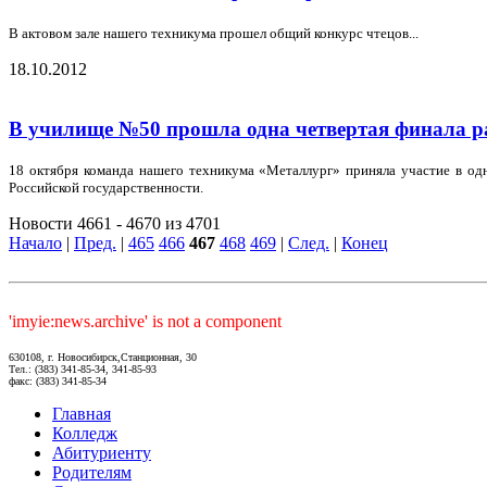
В актовом зале нашего техникума прошел общий конкурс чтецов...
18.10.2012
В училище №50 прошла одна четвертая финала р
18 октября команда нашего техникума «Металлург» приняла участие в о
Российской государственности.
Новости 4661 - 4670 из 4701
Начало
|
Пред.
|
465
466
467
468
469
|
След.
|
Конец
'imyie:news.archive' is not a component
630108, г. Новосибирск,Станционная, 30
Тел.: (383) 341-85-34, 341-85-93
факс: (383) 341-85-34
Главная
Колледж
Абитуриенту
Родителям