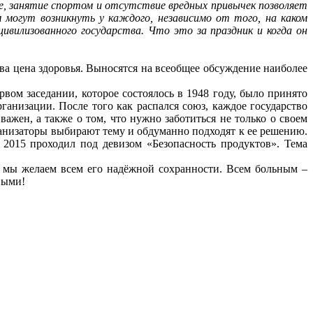
ие, занятие спортом и отсутствие вредных привычек позволяет
могут возникнуть у каждого, независимо от того, на каком
вилизованного государства. Что это за праздник и когда он
ова цена здоровья. Выносятся на всеобщее обсуждение наиболее
ом заседании, которое состоялось в 1948 году, было принято
анизации. После того как распался союз, каждое государство
ажен, а также о том, что нужно заботиться не только о своем
ганизаторы выбирают тему и обдуманно подходят к ее решению.
 2015 проходил под девизом «Безопасность продуктов». Тема
я мы желаем всем его надёжной сохранности. Всем больным –
ными!