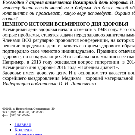
Ежегодно 7 апреля отмечается Всемирный день здоровья.
В 
человеку быть всегда молодым и бодрым. Но даже такой об
континенте он проживает, какую веру исповедует. Охрана з
возник?
НЕМНОГО ИСТОРИИ ВСЕМИРНОГО ДНЯ ЗДОРОВЬЯ
.
Всемирный день здоровья начали отмечать в 1948 году. Его от
острые проблемы, ставятся задачи перед здравоохранительным
Членами ВОЗ регулярно проводятся конференции, на которых 
решение определить день и назвать его днем здорового обра
подтвердило свое членство индивидуально. Праздник отмечают
здоровье, но и окружающих. Это глобальная кампания и ее гл
Например, в 2013 году освещался вопрос гипертонии, в 201
Всемирного дня здоровья 2016 года «Победим диабет!».
Здоровье имеет дорогую цену. И в основном это касается п
скорейшего выздоровления. Медикам – хорошей материальной 
Информацию подготовила О. И. Литовченко.
630108, г. Новосибирск,Станционная, 30
Тел.: (383) 341-85-34, 341-85-93
факс: (383) 341-85-34
Главная
Колледж