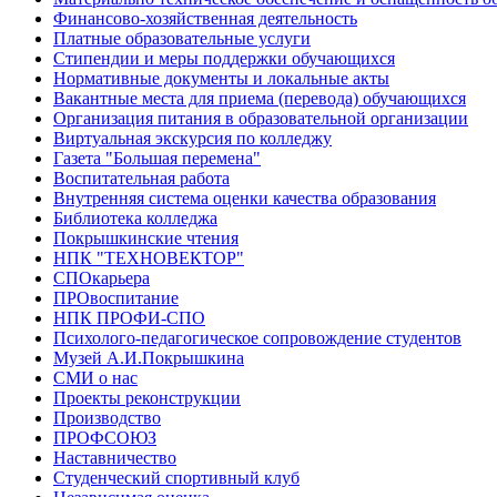
Финансово-хозяйственная деятельность
Платные образовательные услуги
Стипендии и меры поддержки обучающихся
Нормативные документы и локальные акты
Вакантные места для приема (перевода) обучающихся
Организация питания в образовательной организации
Виртуальная экскурсия по колледжу
Газета "Большая перемена"
Воспитательная работа
Внутренняя система оценки качества образования
Библиотека колледжа
Покрышкинские чтения
НПК "ТЕХНОВЕКТОР"
СПОкарьера
ПРОвоспитание
НПК ПРОФИ-СПО
Психолого-педагогическое сопровождение студентов
Музей А.И.Покрышкина
СМИ о нас
Проекты реконструкции
Производство
ПРОФСОЮЗ
Наставничество
Студенческий спортивный клуб