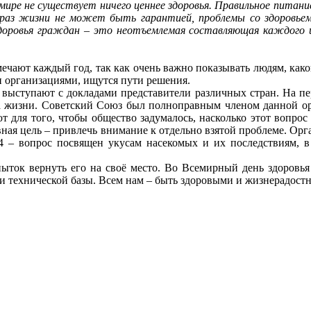
мире не существует ничего ценнее здоровья. Правильное питан
раз жизни не может быть гарантией, проблемы со здоровьем 
доровья граждан – это неотъемлемая составляющая каждого ци
мечают каждый год, так как очень важно показывать людям, как
и организациями, ищутся пути решения.
выступают с докладами представители различных стран. На перв
за жизни. Советский Союз был полноправным членом данной орг
 для того, чтобы общество задумалось, насколько этот вопрос в
авная цель – привлечь внимание к отдельно взятой проблеме. Ор
4 – вопрос посвящен укусам насекомых и их последствиям, в
опыток вернуть его на своё место. Во Всемирный день здоровь
и технической базы. Всем нам – быть здоровыми и жизнерадост