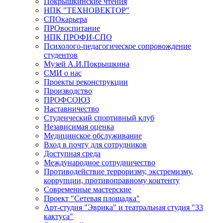
Покрышкинские чтения
НПК "ТЕХНОВЕКТОР"
СПОкарьера
ПРОвоспитание
НПК ПРОФИ-СПО
Психолого-педагогическое сопровождение
студентов
Музей А.И.Покрышкина
СМИ о нас
Проекты реконструкции
Производство
ПРОФСОЮЗ
Наставничество
Студенческий спортивный клуб
Независимая оценка
Медицинское обслуживание
Вход в почту для сотрудников
Доступная среда
Международное сотрудничество
Противодействие терроризму, экстремизму,
коррупции, противоправному контенту
Современные мастерские
Проект "Сетевая площадка"
Арт-студия "Эврика" и театральная студия "33
кактуса"