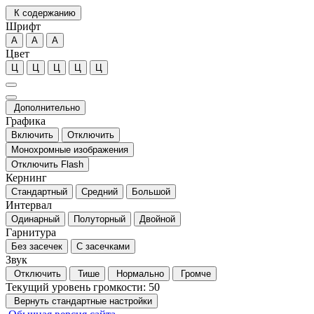
К содержанию
Шрифт
А
А
А
Цвет
Ц
Ц
Ц
Ц
Ц
Дополнительно
Графика
Включить
Отключить
Монохромные изображения
Отключить Flash
Кернинг
Стандартный
Средний
Большой
Интервал
Одинарный
Полуторный
Двойной
Гарнитура
Без засечек
С засечками
Звук
Отключить
Тише
Нормально
Громче
Текущий уровень громкости:
50
Вернуть стандартные настройки