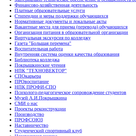
Финансово-хозяйственная деятельность
Платные образовательные услуги
Стипендии и меры поддержки обучающихся
Нормативные документы и локальные акты
Вакантные места для приема (перевода) обучающихся
Организация питания в образовательной организации
Виртуальная экскурсия по колледжу
Газета "Большая перемена"
Воспитательная работа
Внутренняя система оценки качества образования
Библиотека колледжа
Покрышкинские чтения
НПК "ТЕХНОВЕКТОР"
СПОкарьера
ПРОвоспитание
НПК ПРОФИ-СПО
Психолого-педагогическое сопровождение студентов
Музей А.И.Покрышкина
СМИ о нас
Проекты реконструкции
Производство
ПРОФСОЮЗ
Наставничество
Студенческий спортивный клуб