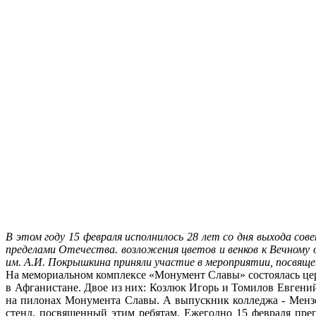
В этом году 15 февраля исполнилось 28 лет со дня выхода сов
пределами Отечества. возложения цветов и венков к Вечному
им. А.И. Покрышкина приняли участие в мероприятии, посвяще
На мемориальном комплексе «Монумент Славы» состоялась цер
в Афганистане. Двое из них: Козлюк Игорь и Томилов Евгени
на пилонах Монумента Славы. А выпускник колледжа - Мензо
стенд, посвященный этим ребятам. Ежегодно 15 февраля пре