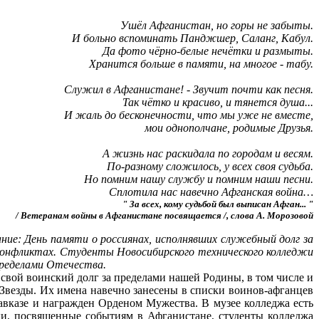
Ушёл Афганистан, но горы не забыты.
И больно вспоминать Панджшер, Саланг, Кабул.
Да фото чёрно-белые нечётки и размыты.
Хранится больше в памяти, на многое - табу.
Служил в Афганистане! - Звучит почти как песня.
Так чётко и красиво, и тянется душа...
И жаль до бесконечности, что мы уже не вместе,
мои однополчане, родимые Друзья.
А жизнь нас раскидала по городам и весям.
По-разному сложилось, у всех своя судьба.
Но помним нашу службу и помним наши песни.
Сплотила нас навечно Афганская война…
" За всех, кому судьбой был выписан Афган... "
/ Ветеранам войны в Афганистане посвящается /, слова А. Морозовой
ание: День памяти о россиянах, исполнявших служебный долг за
 конфликтах. Студенты Новосибирского технического колледжи
пределами Отечества.
вой воинский долг за пределами нашей Родины, в том числе и
Звезды. Их имена навечно занесены в списки воинов-афганцев
вказе и награжден Орденом Мужества. В музее колледжа есть
ки, посвященные событиям в Афганистане, студенты колледжа