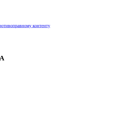
противоправному контенту
А