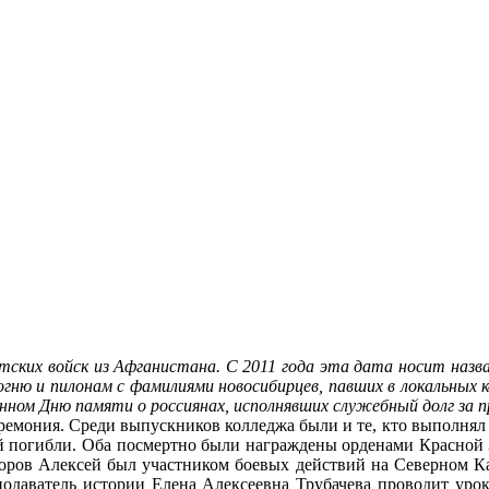
етских войск из Афганистана. С 2011 года эта дата носит назв
 огню и пилонам с фамилиями новосибирцев, павших в локальных
нном Дню памяти о россиянах, исполнявших служебный долг за 
емония. Среди выпускников колледжа были и те, кто выполнял с
й погибли. Оба посмертно были награждены орденами Красной 
ров Алексей был участником боевых действий на Северном Ка
подаватель истории Елена Алексеевна Трубачева проводит уро