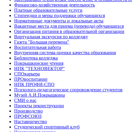
Финансово-хозяйственная деятельность
Платные образовательные услуги
Стипендии и меры поддержки обучающихся
Нормативные документы и локальные акты
Вакантные места для приема (перевода) обучающихся
Организация питания в образовательной организации
Виртуальная экскурсия по колледжу
Газета "Большая перемена"
Воспитательная работа
Внутренняя система оценки качества образования
Библиотека колледжа
Покрышкинские чтения
НПК "ТЕХНОВЕКТОР"
СПОкарьера
ПРОвоспитание
НПК ПРОФИ-СПО
Психолого-педагогическое сопровождение студентов
Музей А.И.Покрышкина
СМИ о нас
Проекты реконструкции
Производство
ПРОФСОЮЗ
Наставничество
Студенческий спортивный клуб