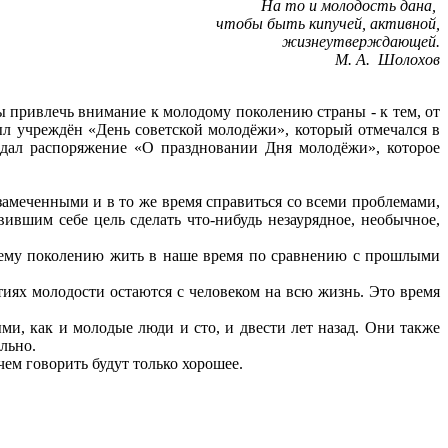
На то и молодость дана,
чтобы быть кипучей, активной,
жизнеутверждающей.
М. А. Шолохов
бы привлечь внимание к молодому поколению страны - к тем, от
был учреждён «День советской молодёжи», который отмечался в
здал распоряжение «О праздновании Дня молодёжи», которое
езамеченными и в то же время справиться со всеми проблемами,
ившим себе цель сделать что-нибудь незаурядное, необычное,
нему поколению жить в наше время по сравнению с прошлыми
ях молодости остаются с человеком на всю жизнь. Это время
и, как и молодые люди и сто, и двести лет назад. Они также
ельно.
чем говорить будут только хорошее.