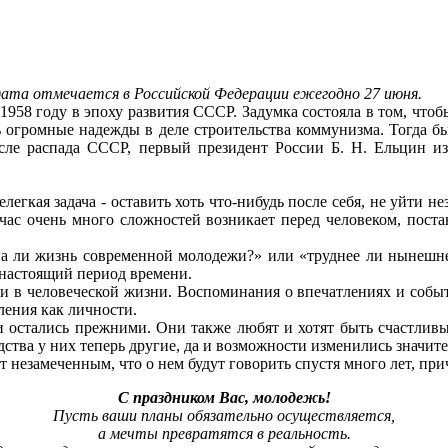
дата отмечается в Российской Федерации ежегодно 27 июня.
1958 году в эпоху развития СССР. Задумка состояла в том, что
сь огромные надежды в деле строительства коммунизма. Тогда 
осле распада СССР, первый президент России Б. Н. Ельцин и
егкая задача - оставить хоть что-нибудь после себя, не уйти н
час очень много сложностей возникает перед человеком, постав
на ли жизнь современной молодежи?» или «труднее ли нынеш
 настоящий период времени.
 в человеческой жизни. Воспоминания о впечатлениях и событи
ления как личности.
остались прежними. Они также любят и хотят быть счастливым
едства у них теперь другие, да и возможности изменились значит
т незамеченным, что о нем будут говорить спустя много лет, при
С праздником Вас, молодежь!
Пусть ваши планы обязательно осуществляется,
а мечты превратятся в реальность.