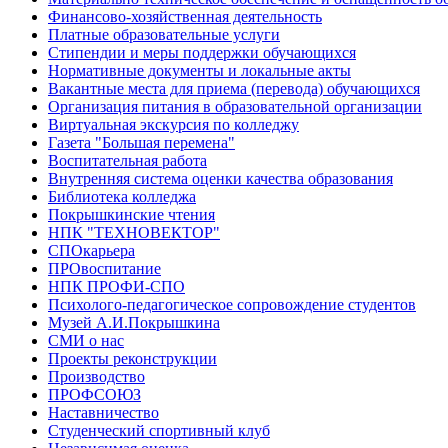
Финансово-хозяйственная деятельность
Платные образовательные услуги
Стипендии и меры поддержки обучающихся
Нормативные документы и локальные акты
Вакантные места для приема (перевода) обучающихся
Организация питания в образовательной организации
Виртуальная экскурсия по колледжу
Газета "Большая перемена"
Воспитательная работа
Внутренняя система оценки качества образования
Библиотека колледжа
Покрышкинские чтения
НПК "ТЕХНОВЕКТОР"
СПОкарьера
ПРОвоспитание
НПК ПРОФИ-СПО
Психолого-педагогическое сопровождение студентов
Музей А.И.Покрышкина
СМИ о нас
Проекты реконструкции
Производство
ПРОФСОЮЗ
Наставничество
Студенческий спортивный клуб