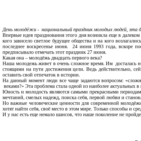
День молодёжи - национальный праздник молодых людей, эта 
Впервые идея празднования этого дня возникла еще в далеком 
кого зависело светлое будущее общества и на кого возлагали
последнее воскресенье июня. 24 июня 1993 года, вскоре п
предписывало отмечать этот праздник 27 июня.
Какая она – молодёжь двадцать первого века?
Наша молодежь живет в очень сложное время. Им досталась нел
стоящими на пути достижения цели. Ведь действительно, сей
оставить свой отпечаток в истории.
На данный момент люди все чаще задаются вопросом: «слож
веками?» Эта проблема стала одной из наиболее актуальных в
Юность и молодость являются самыми прекрасными периодами
мечтаний, смелых надежд, поиска себя, первой любви и станов
Но важные человеческие ценности для современной молодёжи 
хотят найти себя, своё место в этом мире. Только способы и ср
И у нас есть еще немало шансов, что наше поколение не пройде