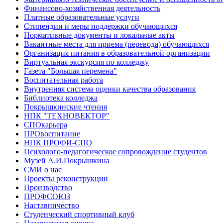
Финансово-хозяйственная деятельность
Платные образовательные услуги
Стипендии и меры поддержки обучающихся
Нормативные документы и локальные акты
Вакантные места для приема (перевода) обучающихся
Организация питания в образовательной организации
Виртуальная экскурсия по колледжу
Газета "Большая перемена"
Воспитательная работа
Внутренняя система оценки качества образования
Библиотека колледжа
Покрышкинские чтения
НПК "ТЕХНОВЕКТОР"
СПОкарьера
ПРОвоспитание
НПК ПРОФИ-СПО
Психолого-педагогическое сопровождение студентов
Музей А.И.Покрышкина
СМИ о нас
Проекты реконструкции
Производство
ПРОФСОЮЗ
Наставничество
Студенческий спортивный клуб