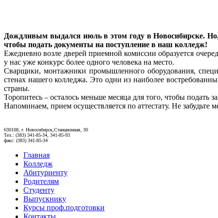
Дождливым выдался июль в этом году в Новосибирске. Но, 
чтобы подать документы на поступление в наш колледж!
Ежедневно возле дверей приемной комиссии образуется очеред
у нас уже конкурс более одного человека на место.
Сварщики, монтажники промышленного оборудования, специа
стенах нашего колледжа. Это одни из наиболее востребованны
страны.
Торопитесь – осталось меньше месяца для того, чтобы подать з
Напоминаем, прием осуществляется по аттестату. Не забудьте м
630108, г. Новосибирск,Станционная, 30
Тел.: (383) 341-85-34, 341-85-93
факс: (383) 341-85-34
Главная
Колледж
Абитуриенту
Родителям
Студенту
Выпускнику
Курсы проф.подготовки
Контакты