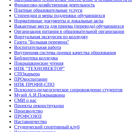
Финансово-хозяйственная деятельность
Платные образовательные услуги
Стипендии и меры поддержки обучающихся
Нормативные документы и локальные акты
Вакантные места для приема (перевода) обучающихся
Организация питания в образовательной организации
Виртуальная экскурсия по колледжу
Газета "Большая перемена"
Воспитательная работа
Внутренняя система оценки качества образования
Библиотека колледжа
Покрышкинские чтения
НПК "ТЕХНОВЕКТОР"
СПОкарьера
ПРОвоспитание
НПК ПРОФИ-СПО
Психолого-педагогическое сопровождение студентов
Музей А.И.Покрышкина
СМИ о нас
Проекты реконструкции
Производство
ПРОФСОЮЗ
Наставничество
Студенческий спортивный клуб