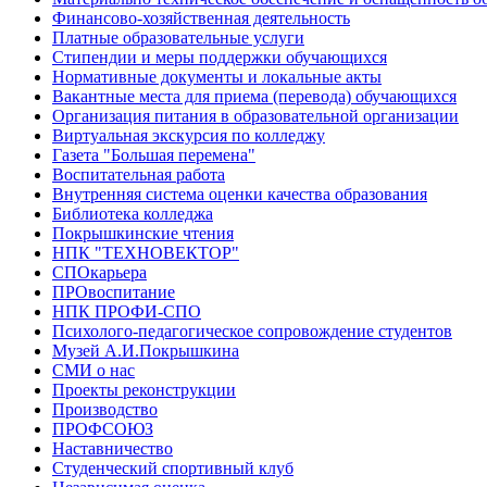
Финансово-хозяйственная деятельность
Платные образовательные услуги
Стипендии и меры поддержки обучающихся
Нормативные документы и локальные акты
Вакантные места для приема (перевода) обучающихся
Организация питания в образовательной организации
Виртуальная экскурсия по колледжу
Газета "Большая перемена"
Воспитательная работа
Внутренняя система оценки качества образования
Библиотека колледжа
Покрышкинские чтения
НПК "ТЕХНОВЕКТОР"
СПОкарьера
ПРОвоспитание
НПК ПРОФИ-СПО
Психолого-педагогическое сопровождение студентов
Музей А.И.Покрышкина
СМИ о нас
Проекты реконструкции
Производство
ПРОФСОЮЗ
Наставничество
Студенческий спортивный клуб