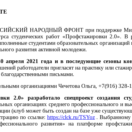
ТЕ
ССИЙСКИЙ НАРОДНЫЙ ФРОНТ при поддержке Министе
урса студенческих работ «Профстажировки 2.0». В 
ыполненные студентами образовательных организаций 
ьного развития активной молодежи.
0 апреля 2021 года и в последующие сезоны ко
ений работодатели пригласят на практику или стажир
ы благодарственными письмами.
тельными организациями Чечетова Ольга, +7(916) 328-
вки 2.0» разработало спецпроект создания сту
льных организациях среднего профессионального и вы
ации (клуб может быть создан на базе уже существую
истрацию по ссылке:
https://clck.ru/TSYoz
. Выбранному 
офессионального развития» на платформе профста