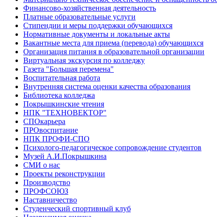
Финансово-хозяйственная деятельность
Платные образовательные услуги
Стипендии и меры поддержки обучающихся
Нормативные документы и локальные акты
Вакантные места для приема (перевода) обучающихся
Организация питания в образовательной организации
Виртуальная экскурсия по колледжу
Газета "Большая перемена"
Воспитательная работа
Внутренняя система оценки качества образования
Библиотека колледжа
Покрышкинские чтения
НПК "ТЕХНОВЕКТОР"
СПОкарьера
ПРОвоспитание
НПК ПРОФИ-СПО
Психолого-педагогическое сопровождение студентов
Музей А.И.Покрышкина
СМИ о нас
Проекты реконструкции
Производство
ПРОФСОЮЗ
Наставничество
Студенческий спортивный клуб