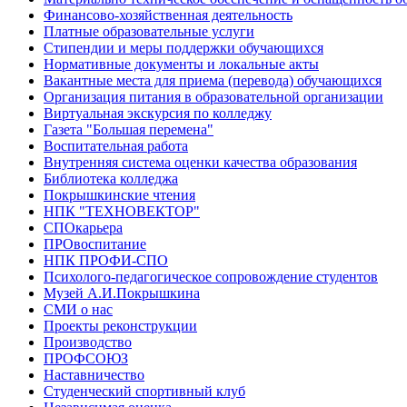
Финансово-хозяйственная деятельность
Платные образовательные услуги
Стипендии и меры поддержки обучающихся
Нормативные документы и локальные акты
Вакантные места для приема (перевода) обучающихся
Организация питания в образовательной организации
Виртуальная экскурсия по колледжу
Газета "Большая перемена"
Воспитательная работа
Внутренняя система оценки качества образования
Библиотека колледжа
Покрышкинские чтения
НПК "ТЕХНОВЕКТОР"
СПОкарьера
ПРОвоспитание
НПК ПРОФИ-СПО
Психолого-педагогическое сопровождение студентов
Музей А.И.Покрышкина
СМИ о нас
Проекты реконструкции
Производство
ПРОФСОЮЗ
Наставничество
Студенческий спортивный клуб