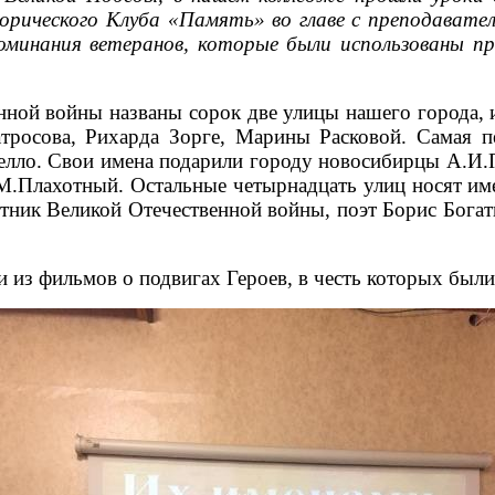
орического Клуба «Память» во главе с преподавател
минания ветеранов, которые были использованы пр
енной войны названы сорок две улицы нашего города,
росова, Рихарда Зорге, Марины Расковой. Самая пе
телло. Свои имена подарили городу новосибирцы А.
.М.Плахотный. Остальные четырнадцать улиц носят им
тник Великой Отечественной войны, поэт Борис Богат
 из фильмов о подвигах Героев, в честь которых были