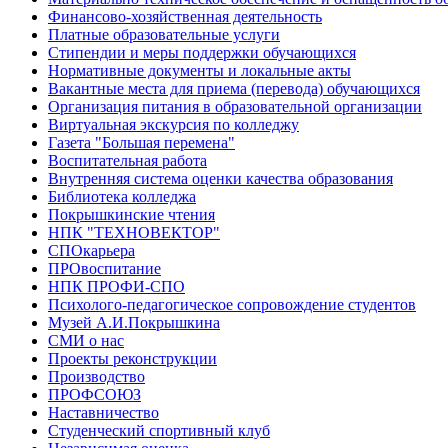
Финансово-хозяйственная деятельность
Платные образовательные услуги
Стипендии и меры поддержки обучающихся
Нормативные документы и локальные акты
Вакантные места для приема (перевода) обучающихся
Организация питания в образовательной организации
Виртуальная экскурсия по колледжу
Газета "Большая перемена"
Воспитательная работа
Внутренняя система оценки качества образования
Библиотека колледжа
Покрышкинские чтения
НПК "ТЕХНОВЕКТОР"
СПОкарьера
ПРОвоспитание
НПК ПРОФИ-СПО
Психолого-педагогическое сопровождение студентов
Музей А.И.Покрышкина
СМИ о нас
Проекты реконструкции
Производство
ПРОФСОЮЗ
Наставничество
Студенческий спортивный клуб