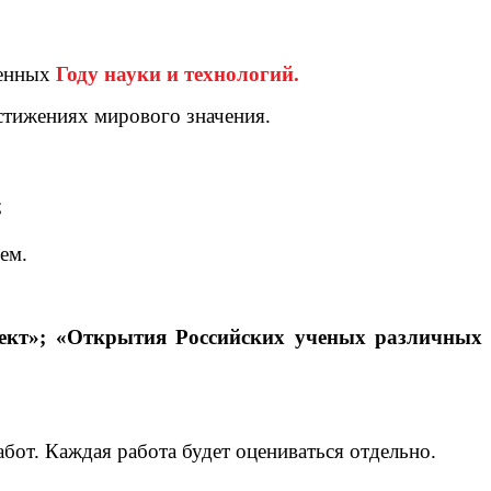
щенных
Году науки и технологи
й.
тижениях мирового значения.
;
звитию в будущем.
ллект»; «Открытия Российских ученых различных
бот. Каждая работа будет оцениваться отдельно.