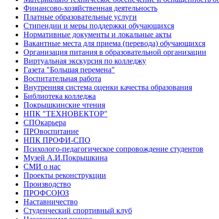
Финансово-хозяйственная деятельность
Платные образовательные услуги
Стипендии и меры поддержки обучающихся
Нормативные документы и локальные акты
Вакантные места для приема (перевода) обучающихся
Организация питания в образовательной организации
Виртуальная экскурсия по колледжу
Газета "Большая перемена"
Воспитательная работа
Внутренняя система оценки качества образования
Библиотека колледжа
Покрышкинские чтения
НПК "ТЕХНОВЕКТОР"
СПОкарьера
ПРОвоспитание
НПК ПРОФИ-СПО
Психолого-педагогическое сопровождение студентов
Музей А.И.Покрышкина
СМИ о нас
Проекты реконструкции
Производство
ПРОФСОЮЗ
Наставничество
Студенческий спортивный клуб