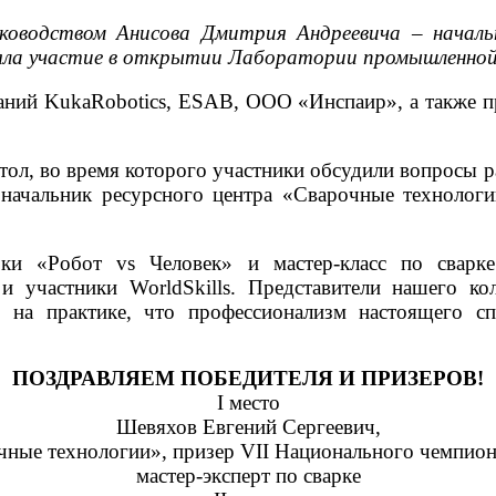
ководством Анисова Дмитрия Андреевича – начальн
иняла участие в открытии Лаборатории промышленно
аний KukaRobotics, ESAB, ООО «Инспаир», а также пр
ол, во время которого участники обсудили вопросы 
е начальник ресурсного центра «Сварочные техноло
ки «Робот vs Человек» и мастер-класс по сварк
 участники WorldSkills. Представители нашего кол
в на практике, что профессионализм настоящего сп
ПОЗДРАВЛЯЕМ ПОБЕДИТЕЛЯ И ПРИЗЕРОВ!
I место
Шевяхов Евгений Сергеевич,
очные технологии», призер VII Национального чемпи
мастер-эксперт по сварке