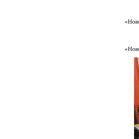
«Ново
«Ново