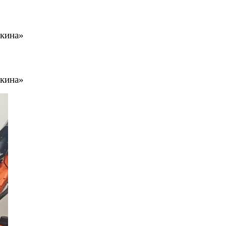
шкина»
шкина»