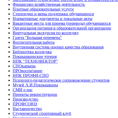
Финансово-хозяйственная деятельность
Платные образовательные услуги
Стипендии и меры поддержки обучающихся
Нормативные документы и локальные акты
Вакантные места для приема (перевода) обучающихся
Организация питания в образовательной организации
Виртуальная экскурсия по колледжу
Газета "Большая перемена"
Воспитательная работа
Внутренняя система оценки качества образования
Библиотека колледжа
Покрышкинские чтения
НПК "ТЕХНОВЕКТОР"
СПОкарьера
ПРОвоспитание
НПК ПРОФИ-СПО
Психолого-педагогическое сопровождение студентов
Музей А.И.Покрышкина
СМИ о нас
Проекты реконструкции
Производство
ПРОФСОЮЗ
Наставничество
Студенческий спортивный клуб