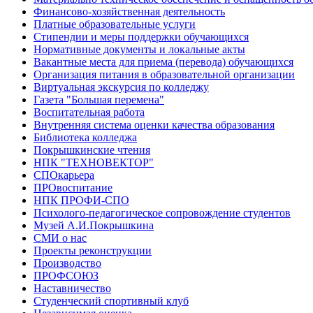
Финансово-хозяйственная деятельность
Платные образовательные услуги
Стипендии и меры поддержки обучающихся
Нормативные документы и локальные акты
Вакантные места для приема (перевода) обучающихся
Организация питания в образовательной организации
Виртуальная экскурсия по колледжу
Газета "Большая перемена"
Воспитательная работа
Внутренняя система оценки качества образования
Библиотека колледжа
Покрышкинские чтения
НПК "ТЕХНОВЕКТОР"
СПОкарьера
ПРОвоспитание
НПК ПРОФИ-СПО
Психолого-педагогическое сопровождение студентов
Музей А.И.Покрышкина
СМИ о нас
Проекты реконструкции
Производство
ПРОФСОЮЗ
Наставничество
Студенческий спортивный клуб