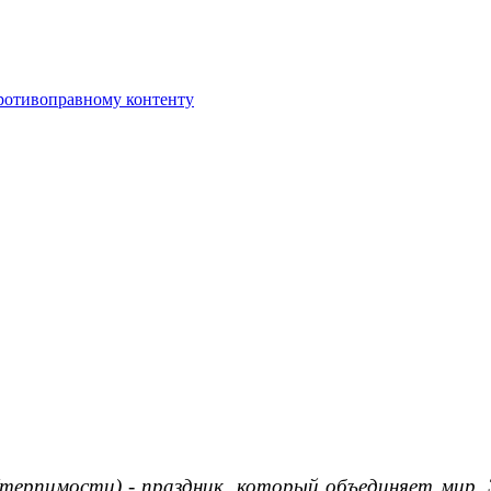
противоправному контенту
ерпимости) - праздник, который объединяет мир. 