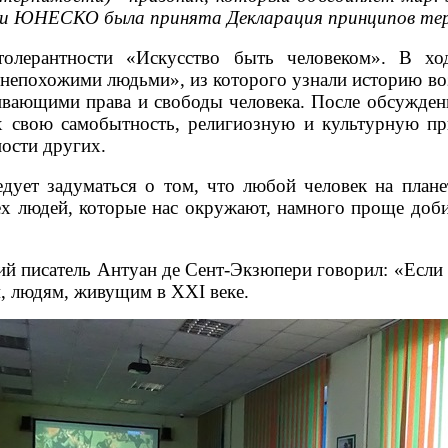
нции ЮНЕСКО была принята Декларация принципов т
олерантности «Искусство быть человеком». В хо
 непохожими людьми», из которого узнали историю во
ливающими права и свободы человека. После обсужден
х свою самобытность, религиозную и культурную п
ности других.
ет задуматься о том, что любой человек на планет
ех людей, которые нас окружают, намного проще доби
 писатель Антуан де Сент-Экзюпери говорил: «Если я
м, людям, живущим в XXI веке.