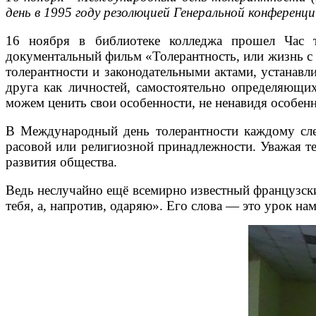
день в 1995 году резолюцией Генеральной конфере
16 ноября в библиотеке колледжа прошел Час т
документальный фильм «Толерантность, или жизнь с
толерантности и законодательными актами, устанав
друга как личностей, самостоятельно определяющи
можем ценить свои особенности, не ненавидя особен
В Международный день толерантности каждому следу
расовой или религиозной принадлежности. Уважая т
развития общества.
Ведь неслучайно ещё всемирно известный французский
тебя, а, напротив, одаряю». Его слова — это урок на