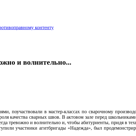
противоправному контенту
ожно и волнительно...
иями, поучаствовали в мастер-классах по сварочному производс
троля качества сварных швов. В актовом зале перед школьника
сегда тревожно и волнительно и, чтобы абитуриенты, придя в тех
упили участники агитбригады «Надежда», был продемонстриров