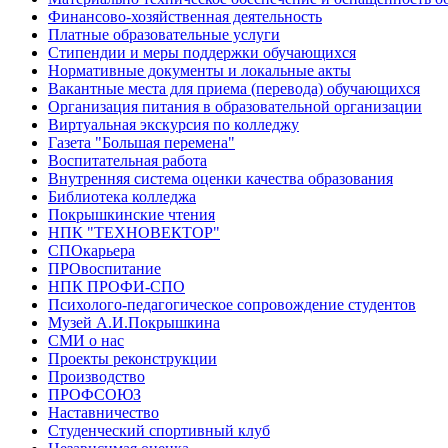
Финансово-хозяйственная деятельность
Платные образовательные услуги
Стипендии и меры поддержки обучающихся
Нормативные документы и локальные акты
Вакантные места для приема (перевода) обучающихся
Организация питания в образовательной организации
Виртуальная экскурсия по колледжу
Газета "Большая перемена"
Воспитательная работа
Внутренняя система оценки качества образования
Библиотека колледжа
Покрышкинские чтения
НПК "ТЕХНОВЕКТОР"
СПОкарьера
ПРОвоспитание
НПК ПРОФИ-СПО
Психолого-педагогическое сопровождение студентов
Музей А.И.Покрышкина
СМИ о нас
Проекты реконструкции
Производство
ПРОФСОЮЗ
Наставничество
Студенческий спортивный клуб