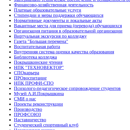
Финансово-хозяйственная деятельность
Платные образовательные услуги
Стипендии и меры поддержки обучающихся
Нормативные документы и локальные акты
Вакантные места для приема (перевода) обучающихся
Организация питания в образовательной организации
Виртуальная экскурсия по колледжу
Газета "Большая перемена"
Воспитательная работа
Внутренняя система оценки качества образования
Библиотека колледжа
Покрышкинские чтения
НПК "ТЕХНОВЕКТОР"
СПОкарьера
ПРОвоспитание
НПК ПРОФИ-СПО
Психолого-педагогическое сопровождение студентов
Музей А.И.Покрышкина
СМИ о нас
Проекты реконструкции
Производство
ПРОФСОЮЗ
Наставничество
Студенческий спортивный клуб