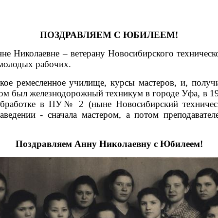
ПОЗДРАВЛЯЕМ С ЮБИЛЕЕМ!
нне Николаевне – ветерану Новосибирского техниче
молодых рабочих.
ое ремесленное училище, курсы мастеров, и, получи
ом был железнодорожный техникум в городе Уфа, в 195
ообработке в ПУ№ 2 (ныне Новосибирский техничес
ведении - сначала мастером, а потом преподавате
Поздравляем Анну Николаевну с Юбилеем!