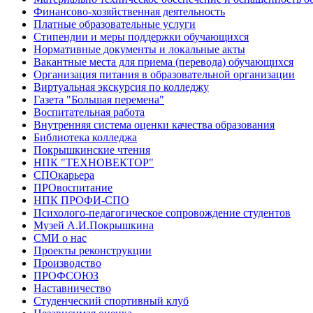
Финансово-хозяйственная деятельность
Платные образовательные услуги
Стипендии и меры поддержки обучающихся
Нормативные документы и локальные акты
Вакантные места для приема (перевода) обучающихся
Организация питания в образовательной организации
Виртуальная экскурсия по колледжу
Газета "Большая перемена"
Воспитательная работа
Внутренняя система оценки качества образования
Библиотека колледжа
Покрышкинские чтения
НПК "ТЕХНОВЕКТОР"
СПОкарьера
ПРОвоспитание
НПК ПРОФИ-СПО
Психолого-педагогическое сопровождение студентов
Музей А.И.Покрышкина
СМИ о нас
Проекты реконструкции
Производство
ПРОФСОЮЗ
Наставничество
Студенческий спортивный клуб