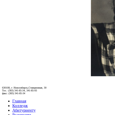
630108, г. Новосибирск,Станционная, 30
Тел.: (383) 341-85-34, 341-85-93
факс: (383) 341-85-34
Главная
Колледж
Абитуриенту
Родителям