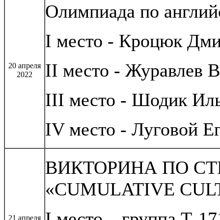
Олимпиада по английс
I место - Кроцюк Дм
II место - Журавлев 
20 апреля
2022
III место - Шодик Ил
IV место - Луговой Е
ВИКТОРИНА ПО С
«CUMULATIVE CUL
I место – группа Т-17
21 апреля