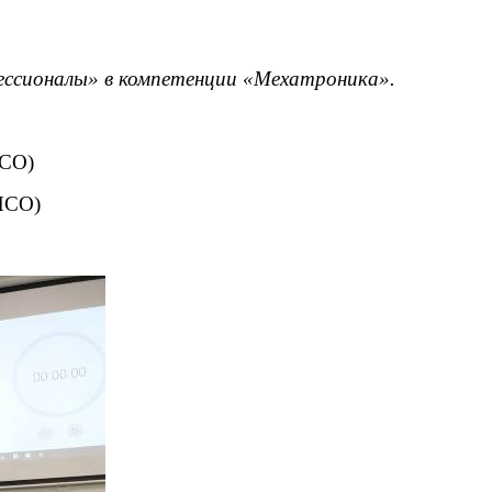
ессионалы» в компетенции «Мехатроника».
НСО)
НСО)