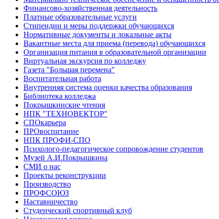
Финансово-хозяйственная деятельность
Платные образовательные услуги
Стипендии и меры поддержки обучающихся
Нормативные документы и локальные акты
Вакантные места для приема (перевода) обучающихся
Организация питания в образовательной организации
Виртуальная экскурсия по колледжу
Газета "Большая перемена"
Воспитательная работа
Внутренняя система оценки качества образования
Библиотека колледжа
Покрышкинские чтения
НПК "ТЕХНОВЕКТОР"
СПОкарьера
ПРОвоспитание
НПК ПРОФИ-СПО
Психолого-педагогическое сопровождение студентов
Музей А.И.Покрышкина
СМИ о нас
Проекты реконструкции
Производство
ПРОФСОЮЗ
Наставничество
Студенческий спортивный клуб