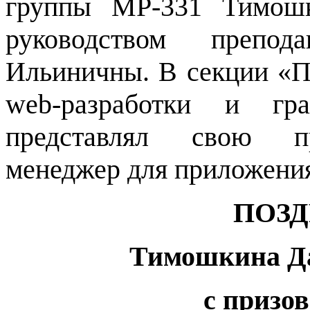
группы МР-331 Тимошк
руководством препод
Ильиничны. В секции «П
web-разработки и гр
представлял свою пр
менеджер для приложени
ПОЗ
Тимошкина Да
с призо