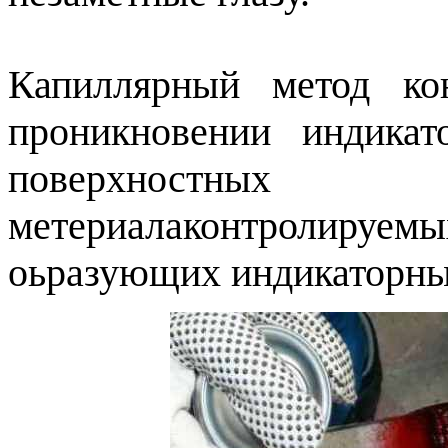
Капиллярный метод ко
проникновении индика
поверхностны
метериалаконтролируе
оьразующих индикаторны