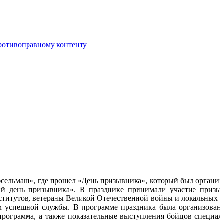
противоправному контенту
бсельмаш», где прошел «День призывника», который был орган
й день призывника». В празднике принимали участие призы
ститутов, ветераны Великой Отечественной войны и локальных 
успешной службы. В программе праздника была организована 
 программа, а также показательные выступления бойцов специ