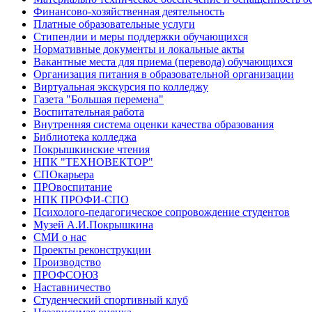
Финансово-хозяйственная деятельность
Платные образовательные услуги
Стипендии и меры поддержки обучающихся
Нормативные документы и локальные акты
Вакантные места для приема (перевода) обучающихся
Организация питания в образовательной организации
Виртуальная экскурсия по колледжу
Газета "Большая перемена"
Воспитательная работа
Внутренняя система оценки качества образования
Библиотека колледжа
Покрышкинские чтения
НПК "ТЕХНОВЕКТОР"
СПОкарьера
ПРОвоспитание
НПК ПРОФИ-СПО
Психолого-педагогическое сопровождение студентов
Музей А.И.Покрышкина
СМИ о нас
Проекты реконструкции
Производство
ПРОФСОЮЗ
Наставничество
Студенческий спортивный клуб