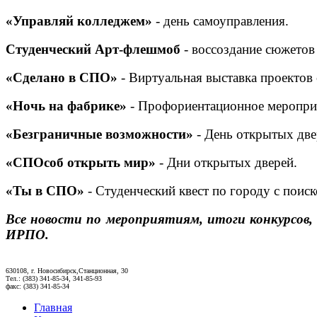
«Управляй колледжем»
- день самоуправления.
Студенческий Арт-флешмоб
- воссоздание сюжетов
«Сделано в СПО»
- Виртуальная выставка проектов
«Ночь на фабрике»
- Профориентационное мероприя
«Безграничные возможности»
- День открытых две
«СПОсоб открыть мир»
- Дни открытых дверей.
«Ты в СПО»
- Студенческий квест по городу с поис
Все новости по мероприятиям, итоги конкурсов
ИРПО.
630108, г. Новосибирск,Станционная, 30
Тел.: (383) 341-85-34, 341-85-93
факс: (383) 341-85-34
Главная