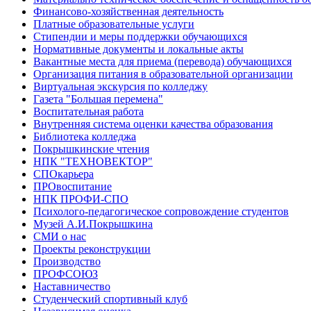
Финансово-хозяйственная деятельность
Платные образовательные услуги
Стипендии и меры поддержки обучающихся
Нормативные документы и локальные акты
Вакантные места для приема (перевода) обучающихся
Организация питания в образовательной организации
Виртуальная экскурсия по колледжу
Газета "Большая перемена"
Воспитательная работа
Внутренняя система оценки качества образования
Библиотека колледжа
Покрышкинские чтения
НПК "ТЕХНОВЕКТОР"
СПОкарьера
ПРОвоспитание
НПК ПРОФИ-СПО
Психолого-педагогическое сопровождение студентов
Музей А.И.Покрышкина
СМИ о нас
Проекты реконструкции
Производство
ПРОФСОЮЗ
Наставничество
Студенческий спортивный клуб