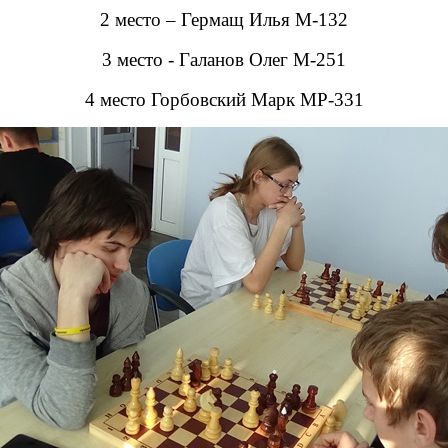
2 место – Гермащ Илья М-132
3 место - Галанов Олег М-251
4 место Горбовский Марк МР-331