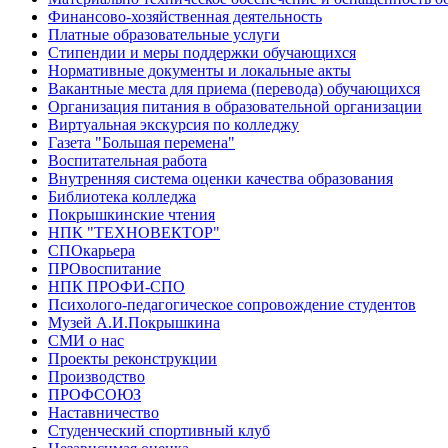
Финансово-хозяйственная деятельность
Платные образовательные услуги
Стипендии и меры поддержки обучающихся
Нормативные документы и локальные акты
Вакантные места для приема (перевода) обучающихся
Организация питания в образовательной организации
Виртуальная экскурсия по колледжу
Газета "Большая перемена"
Воспитательная работа
Внутренняя система оценки качества образования
Библиотека колледжа
Покрышкинские чтения
НПК "ТЕХНОВЕКТОР"
СПОкарьера
ПРОвоспитание
НПК ПРОФИ-СПО
Психолого-педагогическое сопровождение студентов
Музей А.И.Покрышкина
СМИ о нас
Проекты реконструкции
Производство
ПРОФСОЮЗ
Наставничество
Студенческий спортивный клуб