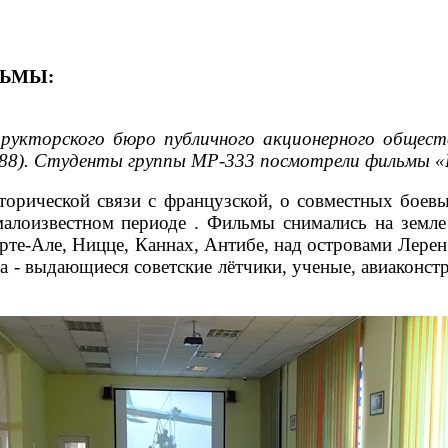
ЬМЫ:
трукторского бюро публичного акционерного общест
88). Студенты группы МР-333 посмотрели фильм
сторической связи с французской, о совместных бое
малоизвестном периоде . Фильмы снимались на земле
рте-Але, Ницце, Каннах, Антибе, над островами Лере
 - выдающиеся советские лётчики, ученые, авиаконстр