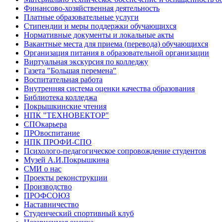
Финансово-хозяйственная деятельность
Платные образовательные услуги
Стипендии и меры поддержки обучающихся
Нормативные документы и локальные акты
Вакантные места для приема (перевода) обучающихся
Организация питания в образовательной организации
Виртуальная экскурсия по колледжу
Газета "Большая перемена"
Воспитательная работа
Внутренняя система оценки качества образования
Библиотека колледжа
Покрышкинские чтения
НПК "ТЕХНОВЕКТОР"
СПОкарьера
ПРОвоспитание
НПК ПРОФИ-СПО
Психолого-педагогическое сопровождение студентов
Музей А.И.Покрышкина
СМИ о нас
Проекты реконструкции
Производство
ПРОФСОЮЗ
Наставничество
Студенческий спортивный клуб