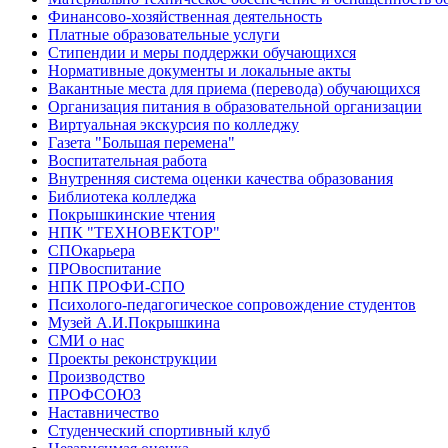
Финансово-хозяйственная деятельность
Платные образовательные услуги
Стипендии и меры поддержки обучающихся
Нормативные документы и локальные акты
Вакантные места для приема (перевода) обучающихся
Организация питания в образовательной организации
Виртуальная экскурсия по колледжу
Газета "Большая перемена"
Воспитательная работа
Внутренняя система оценки качества образования
Библиотека колледжа
Покрышкинские чтения
НПК "ТЕХНОВЕКТОР"
СПОкарьера
ПРОвоспитание
НПК ПРОФИ-СПО
Психолого-педагогическое сопровождение студентов
Музей А.И.Покрышкина
СМИ о нас
Проекты реконструкции
Производство
ПРОФСОЮЗ
Наставничество
Студенческий спортивный клуб