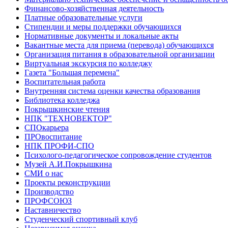
Финансово-хозяйственная деятельность
Платные образовательные услуги
Стипендии и меры поддержки обучающихся
Нормативные документы и локальные акты
Вакантные места для приема (перевода) обучающихся
Организация питания в образовательной организации
Виртуальная экскурсия по колледжу
Газета "Большая перемена"
Воспитательная работа
Внутренняя система оценки качества образования
Библиотека колледжа
Покрышкинские чтения
НПК "ТЕХНОВЕКТОР"
СПОкарьера
ПРОвоспитание
НПК ПРОФИ-СПО
Психолого-педагогическое сопровождение студентов
Музей А.И.Покрышкина
СМИ о нас
Проекты реконструкции
Производство
ПРОФСОЮЗ
Наставничество
Студенческий спортивный клуб