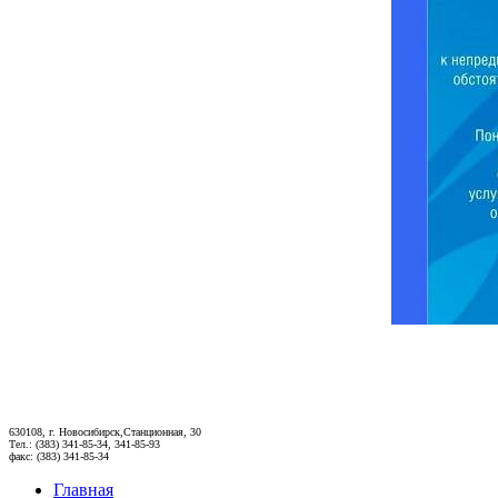
630108, г. Новосибирск,Станционная, 30
Тел.: (383) 341-85-34, 341-85-93
факс: (383) 341-85-34
Главная