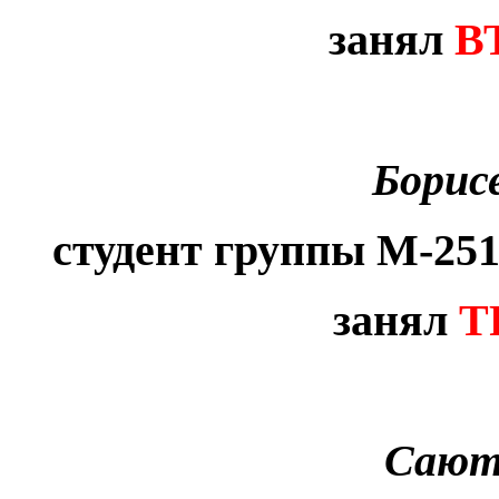
занял
В
Борис
студент группы М-251 
занял
Т
Сают