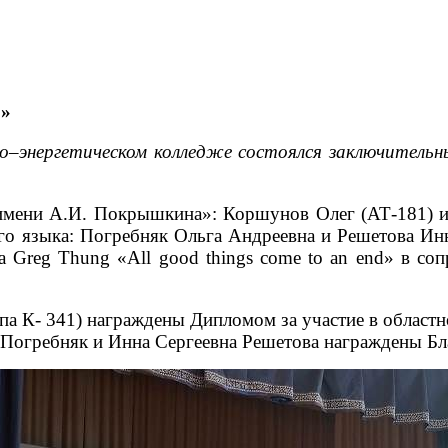
»
о–энергетическом колледже состоялся заключитель
имени А.И. Покрышкина»: Коршунов Олег (АТ-181) и 
го языка: Погребняк Ольга Андреевна и Решетова Инн
 Greg Thung «All good things come to an end» в со
па К- 341) награждены Дипломом за участие в област
 Погребняк и Инна Сергеевна Решетова награждены Бл