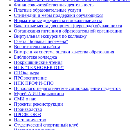
Финансово-хозяйственная деятельность
Платные образовательные услуги
Стипендии и меры поддержки обучающихся
Нормативные документы и локальные акты
Вакантные места для приема (перевода) обучающихся
Организация питания в образовательной организации
Виртуальная экскурсия по колледжу
Газета "Большая перемена"
Воспитательная работа
Внутренняя система оценки качества образования
Библиотека колледжа
Покрышкинские чтения
НПК "ТЕХНОВЕКТОР"
СПОкарьера
ПРОвоспитание
НПК ПРОФИ-СПО
Психолого-педагогическое сопровождение студентов
Музей А.И.Покрышкина
СМИ о нас
Проекты реконструкции
Производство
ПРОФСОЮЗ
Наставничество
Студенческий спортивный клуб