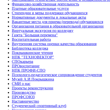
Финансово-хозяйственная деятельность
Платные образовательные услуги
Стипендии и меры поддержки обучающихся
Нормативные документы и локальные акты
Вакантные места для приема (перевода) обучающихся
Организация питания в образовательной организации
Виртуальная экскурсия по колледжу
Газета "Большая перемена"
Воспитательная работа
Внутренняя система оценки качества образования
Библиотека колледжа
Покрышкинские чтения
НПК "ТЕХНОВЕКТОР"
СПОкарьера
ПРОвоспитание
НПК ПРОФИ-СПО
Психолого-педагогическое сопровождение студентов
Музей А.И.Покрышкина
СМИ о нас
Проекты реконструкции
Производство
ПРОФСОЮЗ
Наставничество
Студенческий спортивный клуб