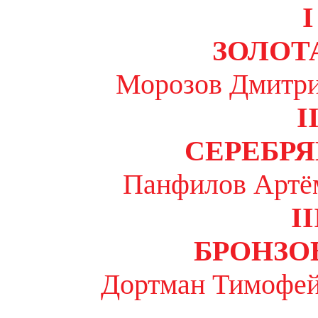
I
ЗОЛОТ
Морозов Дмитри
I
СЕРЕБР
Панфилов Артё
II
БРОНЗО
Дортман Тимофей