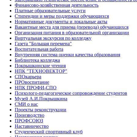
Финансово-хозяйственная деятельность
Платные образовательные услуги
Стипендии и меры поддержки обучающихся
Нормативные документы и локальные акты
Вакантные места для приема (перевода) обучающихся
Организация питания в образовательной организации
Виртуальная экскурсия по колледжу
Газета "Большая перемена"
Воспитательная работа
Внутренняя система оценки качества образования
Библиотека колледжа
Покрышкинские чтения
НПК "ТЕХНОВЕКТОР"
СПОкарьера
ПРОвоспитание
НПК ПРОФИ-СПО
Психолого-педагогическое сопровождение студентов
Музей А.И.Покрышкина
СМИ о нас
Проекты реконструкции
Производство
ПРОФСОЮЗ
Наставничество
Студенческий спортивный клуб