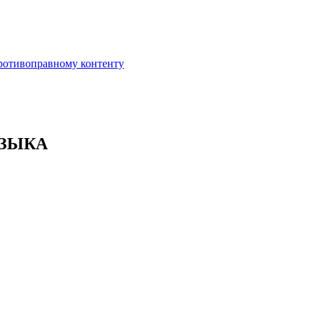
противоправному контенту
ЯЗЫКА