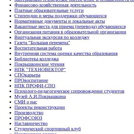
Финансово-хозяйственная деятельность
Платные образовательные услуги
Стипендии и меры поддержки обучающихся
Нормативные документы и локальные акты
Вакантные места для приема (перевода) обучающихся
Организация питания в образовательной организации
Виртуальная экскурсия по колледжу
Газета "Большая перемена"
Воспитательная работа
Внутренняя система оценки качества образования
Библиотека колледжа
Покрышкинские чтения
НПК "ТЕХНОВЕКТОР"
СПОкарьера
ПРОвоспитание
НПК ПРОФИ-СПО
Психолого-педагогическое сопровождение студентов
Музей А.И.Покрышкина
СМИ о нас
Проекты реконструкции
Производство
ПРОФСОЮЗ
Наставничество
Студенческий спортивный клуб