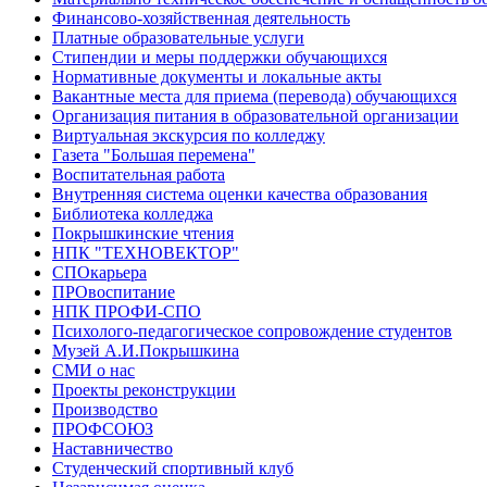
Финансово-хозяйственная деятельность
Платные образовательные услуги
Стипендии и меры поддержки обучающихся
Нормативные документы и локальные акты
Вакантные места для приема (перевода) обучающихся
Организация питания в образовательной организации
Виртуальная экскурсия по колледжу
Газета "Большая перемена"
Воспитательная работа
Внутренняя система оценки качества образования
Библиотека колледжа
Покрышкинские чтения
НПК "ТЕХНОВЕКТОР"
СПОкарьера
ПРОвоспитание
НПК ПРОФИ-СПО
Психолого-педагогическое сопровождение студентов
Музей А.И.Покрышкина
СМИ о нас
Проекты реконструкции
Производство
ПРОФСОЮЗ
Наставничество
Студенческий спортивный клуб