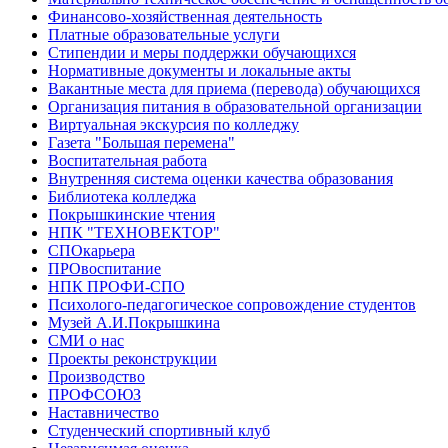
Финансово-хозяйственная деятельность
Платные образовательные услуги
Стипендии и меры поддержки обучающихся
Нормативные документы и локальные акты
Вакантные места для приема (перевода) обучающихся
Организация питания в образовательной организации
Виртуальная экскурсия по колледжу
Газета "Большая перемена"
Воспитательная работа
Внутренняя система оценки качества образования
Библиотека колледжа
Покрышкинские чтения
НПК "ТЕХНОВЕКТОР"
СПОкарьера
ПРОвоспитание
НПК ПРОФИ-СПО
Психолого-педагогическое сопровождение студентов
Музей А.И.Покрышкина
СМИ о нас
Проекты реконструкции
Производство
ПРОФСОЮЗ
Наставничество
Студенческий спортивный клуб