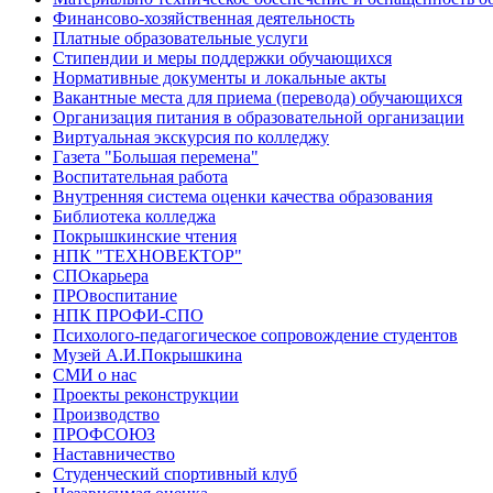
Финансово-хозяйственная деятельность
Платные образовательные услуги
Стипендии и меры поддержки обучающихся
Нормативные документы и локальные акты
Вакантные места для приема (перевода) обучающихся
Организация питания в образовательной организации
Виртуальная экскурсия по колледжу
Газета "Большая перемена"
Воспитательная работа
Внутренняя система оценки качества образования
Библиотека колледжа
Покрышкинские чтения
НПК "ТЕХНОВЕКТОР"
СПОкарьера
ПРОвоспитание
НПК ПРОФИ-СПО
Психолого-педагогическое сопровождение студентов
Музей А.И.Покрышкина
СМИ о нас
Проекты реконструкции
Производство
ПРОФСОЮЗ
Наставничество
Студенческий спортивный клуб