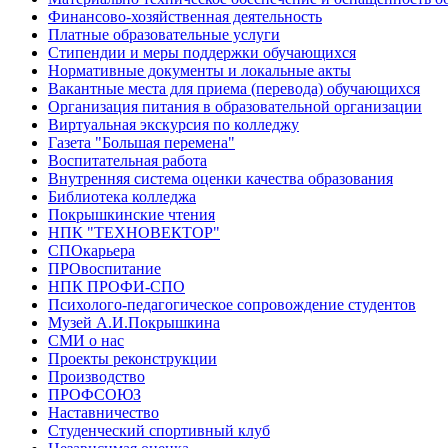
Финансово-хозяйственная деятельность
Платные образовательные услуги
Стипендии и меры поддержки обучающихся
Нормативные документы и локальные акты
Вакантные места для приема (перевода) обучающихся
Организация питания в образовательной организации
Виртуальная экскурсия по колледжу
Газета "Большая перемена"
Воспитательная работа
Внутренняя система оценки качества образования
Библиотека колледжа
Покрышкинские чтения
НПК "ТЕХНОВЕКТОР"
СПОкарьера
ПРОвоспитание
НПК ПРОФИ-СПО
Психолого-педагогическое сопровождение студентов
Музей А.И.Покрышкина
СМИ о нас
Проекты реконструкции
Производство
ПРОФСОЮЗ
Наставничество
Студенческий спортивный клуб