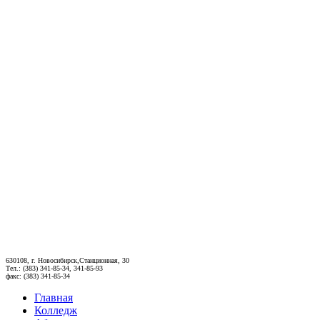
630108, г. Новосибирск,Станционная, 30
Тел.: (383) 341-85-34, 341-85-93
факс: (383) 341-85-34
Главная
Колледж